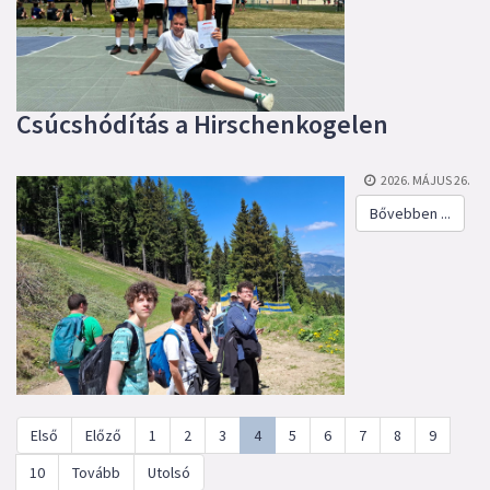
Csúcshódítás a Hirschenkogelen
2026. MÁJUS 26.
Bővebben ...
Első
Előző
1
2
3
4
5
6
7
8
9
10
Tovább
Utolsó