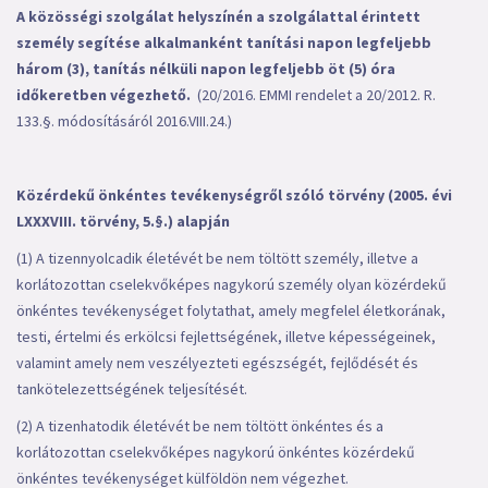
A közösségi szolgálat helyszínén a szolgálattal érintett
személy segítése alkalmanként tanítási napon legfeljebb
három (3), tanítás nélküli napon legfeljebb öt (5) óra
időkeretben végezhető.
(20/2016. EMMI rendelet a 20/2012. R.
133.§. módosításáról 2016.VIII.24.)
Közérdekű önkéntes tevékenységről szóló törvény (2005. évi
LXXXVIII. törvény, 5.§.) alapján
(1) A tizennyolcadik életévét be nem töltött személy, illetve a
korlátozottan cselekvőképes nagykorú személy olyan közérdekű
önkéntes tevékenységet folytathat, amely megfelel életkorának,
testi, értelmi és erkölcsi fejlettségének, illetve képességeinek,
valamint amely nem veszélyezteti egészségét, fejlődését és
tankötelezettségének teljesítését.
(2) A tizenhatodik életévét be nem töltött önkéntes és a
korlátozottan cselekvőképes nagykorú önkéntes közérdekű
önkéntes tevékenységet külföldön nem végezhet.