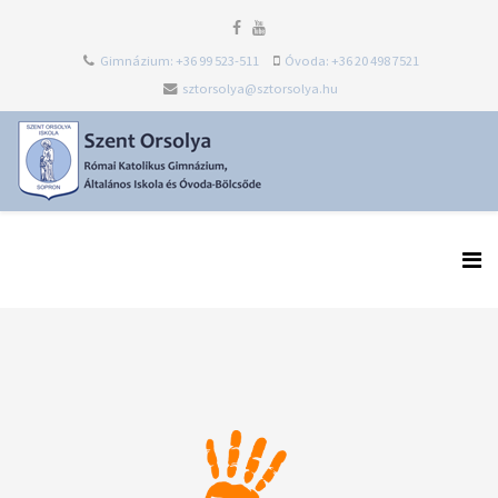
Gimnázium: +36 99 523-511
Óvoda: +36 20 498 7521
sztorsolya@sztorsolya.hu