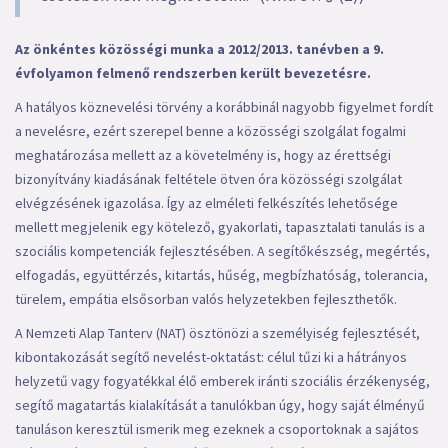
Az önkéntes közösségi munka a 2012/2013. tanévben a 9.
évfolyamon felmenő rendszerben került bevezetésre.
A hatályos köznevelési törvény a korábbinál nagyobb figyelmet fordít
a nevelésre, ezért szerepel benne a közösségi szolgálat fogalmi
meghatározása mellett az a követelmény is, hogy az érettségi
bizonyítvány kiadásának feltétele ötven óra közösségi szolgálat
elvégzésének igazolása. Így az elméleti felkészítés lehetősége
mellett megjelenik egy kötelező, gyakorlati, tapasztalati tanulás is a
szociális kompetenciák fejlesztésében. A segítőkészség, megértés,
elfogadás, együttérzés, kitartás, hűség, megbízhatóság, tolerancia,
türelem, empátia elsősorban valós helyzetekben fejleszthetők.
A Nemzeti Alap Tanterv (NAT) ösztönözi a személyiség fejlesztését,
kibontakozását segítő nevelést-oktatást: célul tűzi ki a hátrányos
helyzetű vagy fogyatékkal élő emberek iránti szociális érzékenység,
segítő magatartás kialakítását a tanulókban úgy, hogy saját élményű
tanuláson keresztül ismerik meg ezeknek a csoportoknak a sajátos