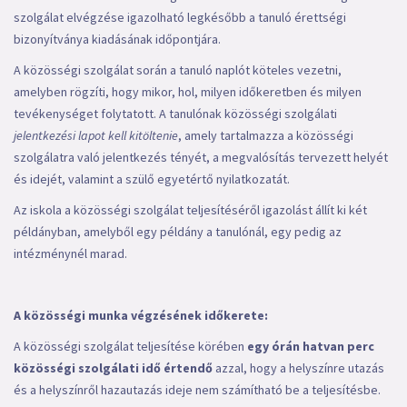
szolgálat elvégzése igazolható legkésőbb a tanuló érettségi
bizonyítványa kiadásának időpontjára.
A közösségi szolgálat során a tanuló naplót köteles vezetni,
amelyben rögzíti, hogy mikor, hol, milyen időkeretben és milyen
tevékenységet folytatott. A tanulónak közösségi szolgálati
jelentkezési lapot kell kitöltenie
, amely tartalmazza a közösségi
szolgálatra való jelentkezés tényét, a megvalósítás tervezett helyét
és idejét, valamint a szülő egyetértő nyilatkozatát.
Az iskola a közösségi szolgálat teljesítéséről igazolást állít ki két
példányban, amelyből egy példány a tanulónál, egy pedig az
intézménynél marad.
A közösségi munka végzésének időkerete:
A közösségi szolgálat teljesítése körében
egy órán hatvan perc
közösségi szolgálati idő értendő
azzal, hogy a helyszínre utazás
és a helyszínről hazautazás ideje nem számítható be a teljesítésbe.