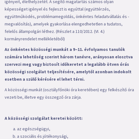
igényeit, élethelyzetét. A segítő magatartás számos olyan
képességet igényel és fejleszt is egyúttal (együttérzés,
együttműködés, problémamegoldás, önkéntes feladatvállalás és -
megvalósítás), amelyek gyakorlása elengedhetetlen a tudatos,
felelős állampolgári léthez. (Részlet a 110/2012. (VI. 4.)
kormányrendelet mellékletéből)
Az önkéntes közösségi munkát a 9–11. évfolyamos tanulók
számára lehetőség szerint három tanévre, arányosan elosztva
szervezi meg vagy biztosít időkeretet a legalább ötven órás
közösségi szolgálat teljesítésére, amelytől azonban indokolt
esetben a szülő kérésére el lehet térni.
A közösségi munkát (osztályfőnöki óra keretében) egy felkészítő óra
vezeti be, illetve egy összegző óra zárja.
A közösségi szolgálat keretei között:
az egészségügyi,
a szociális és jótékonysági,