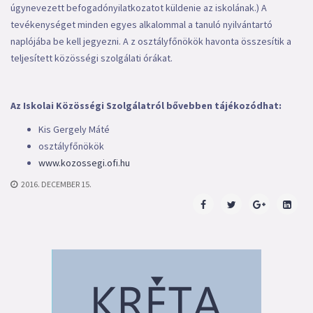
úgynevezett befogadónyilatkozatot küldenie az iskolának.) A
tevékenységet minden egyes alkalommal a tanuló nyilvántartó
naplójába be kell jegyezni. A z osztályfőnökök havonta összesítik a
teljesített közösségi szolgálati órákat.
Az Iskolai Közösségi Szolgálatról bővebben tájékozódhat:
Kis Gergely Máté
osztályfőnökök
www.kozossegi.ofi.hu
2016. DECEMBER 15.