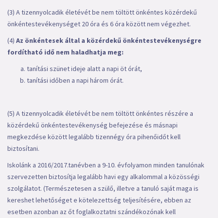
(3) A tizennyolcadik életévét be nem töltött önkéntes közérdekű
önkéntestevékenységet 20 óra és 6 óra között nem végezhet.
(4)
Az önkéntesek által a közérdekű önkéntestevékenységre
fordítható idő nem haladhatja meg:
tanítási szünet ideje alatt a napi öt órát,
tanítási időben a napi három órát.
(5) A tizennyolcadik életévét be nem töltött önkéntes részére a
közérdekű önkéntestevékenység befejezése és másnapi
megkezdése között legalább tizennégy óra pihenőidőt kell
biztosítani.
Iskolánk a 2016/2017.tanévben a 9-10. évfolyamon minden tanulónak
szervezetten biztosítja legalább havi egy alkalommal a közösségi
szolgálatot. (Természetesen a szülő, illetve a tanuló saját maga is
kereshet lehetőséget e kötelezettség teljesítésére, ebben az
esetben azonban az őt foglalkoztatni szándékozónak kell