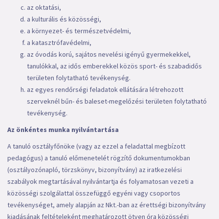
az oktatási,
a kulturális és közösségi,
a környezet- és természetvédelmi,
a katasztrófavédelmi,
az óvodás korú, sajátos nevelési igényű gyermekekkel,
tanulókkal, az idős emberekkel közös sport- és szabadidős
területen folytatható tevékenység.
az egyes rendőrségi feladatok ellátására létrehozott
szerveknél bűn- és baleset-megelőzési területen folytatható
tevékenység.
Az önkéntes munka nyilvántartása
A tanuló osztályfőnöke (vagy az ezzel a feladattal megbízott
pedagógus) a tanuló előmenetelét rögzítő dokumentumokban
(osztályozónapló, törzskönyv, bizonyítvány) az iratkezelési
szabályok megtartásával nyilvántartja és folyamatosan vezeti a
közösségi szolgálattal összefüggő egyéni vagy csoportos
tevékenységet, amely alapján az Nkt.-ban az érettségi bizonyítvány
kiadásának feltételeként meghatározott ötven óra közösségi