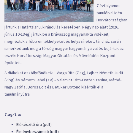
7.évfolyamos
tanulóival idén
Horvátországban
jártunk a Határtalanul kirándulás keretében. Négy nap alatt (2026.
június 10-13-ig) jártuk be a Drávaszög magyarlakta vidékeit,
megnéztük a főbb emlékhelyeket és helyszíneket, táncház során
ismerkedtünk meg a térség magyar hagyományaival és bejártuk az
eszéki Horvátországi Magyar Oktatási és Művelődési Központ
épületeit.
A diákokat osztályfőnökeik – Varga Rita (7.ag), Lajber-Németh Judit
(7.bg) és Németh Lehel (7.a) – valamint Tóth-Östör Szabina, Máthé-
Nagy Zsófia, Boros Edit és Betuker Botond kísérték el a
tanulmányútra.
7.ag-7.a:
Előkészítő óra (pdf)
Élménybeszámoló (pdf)