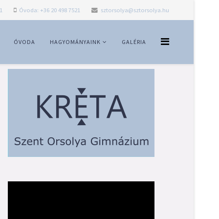
1
Óvoda: +36 20 498 7521
sztorsolya@sztorsolya.hu
ÓVODA
HAGYOMÁNYAINK
GALÉRIA