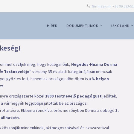
Gimnázium: +36 99 523-51
HÍREK
DOKUMENTUMOK
ISKOLÁNK
k
zkeség!
römmel osztjuk meg, hogy kolléganőnk,
Hegedüs-Huzina Dorina
Év Testnevelője”
verseny 35 év alatti kategóriájában nemcsak
ei győztes lett, hanem az országos döntőben is a
3. helyen
t
!
nyre országszerte közel
1800 testnevelő pedagógust
jelöltek,
 a vármegyék legjobbjai jutottak be az országos
ettetésre. Ebben a rendkívül erős mezőnyben Dorina a dobogó
3.
 állhatott
.
s köszönjük mindenkinek, aki megosztásával és szavazatával