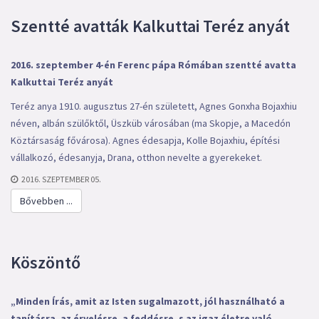
Szentté avatták Kalkuttai Teréz anyát
2016. szeptember 4-én Ferenc pápa Rómában szentté avatta
Kalkuttai Teréz anyát
Teréz anya 1910. augusztus 27-én született, Agnes Gonxha Bojaxhiu
néven, albán szülőktől, Üszküb városában (ma Skopje, a Macedón
Köztársaság fővárosa). Agnes édesapja, Kolle Bojaxhiu, építési
vállalkozó, édesanyja, Drana, otthon nevelte a gyerekeket.
2016. SZEPTEMBER 05.
Bővebben ...
Köszöntő
„Minden Írás, amit az Isten sugalmazott, jól használható a
tanításra, az érvelésre, a feddésre, s az igaz életre való