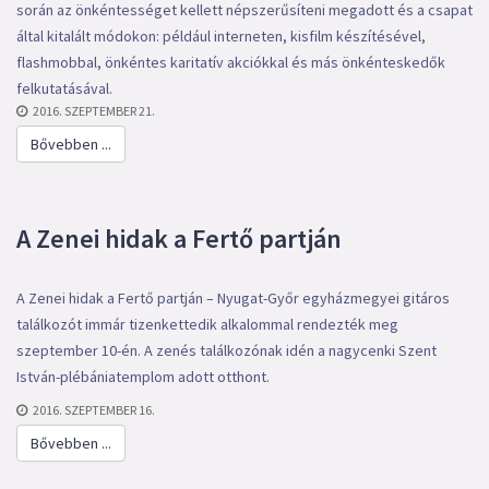
során az önkéntességet kellett népszerűsíteni megadott és a csapat
által kitalált módokon: például interneten, kisfilm készítésével,
flashmobbal, önkéntes karitatív akciókkal és más önkénteskedők
felkutatásával.
2016. SZEPTEMBER 21.
Bővebben ...
A Zenei hidak a Fertő partján
A Zenei hidak a Fertő partján – Nyugat-Győr egyházmegyei gitáros
találkozót immár tizenkettedik alkalommal rendezték meg
szeptember 10-én. A zenés találkozónak idén a nagycenki Szent
István-plébániatemplom adott otthont.
2016. SZEPTEMBER 16.
Bővebben ...