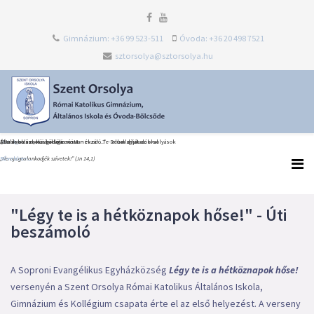
Gimnázium: +36 99 523-511
Óvoda: +36 20 498 7521
sztorsolya@sztorsolya.hu
Heti Ige
Észak-olaszországi dolce vita
Általános iskolai ballagás és tanévzáró Te Deum díjátadókkal
„Én iskolám, köszönöm most neked…” – elballagtak az orsolyások
„Ne nyugtalankodjék szívetek!” (Jn 14,1)
Bővebben...
Bővebben...
Bővebben...
"Légy te is a hétköznapok hőse!" - Úti
beszámoló
A Soproni Evangélikus Egyházközség
Légy te is a hétköznapok hőse!
versenyén a Szent Orsolya Római Katolikus Általános Iskola,
Gimnázium és Kollégium csapata érte el az első helyezést. A verseny