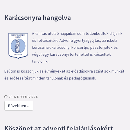
Karácsonyra hangolva
A tanítás utolsó napjaiban sem tétlenkedtek diájaink
és felkészítőik. Adventi gyertyagyújtás, az iskola
kórusainak karácsonyi koncertje, pásztorjáték és
végül egy karácsonyi történettel is készültek
tanulóink.
Ezúton is köszönjük az élményeket az előadásokra szánt sok munkát
és erőfeszítést minden tanulónak és pedagógusnak.
2016. DECEMBER 21.
Bővebben ...
Köszönet az adventi felajánlásokért