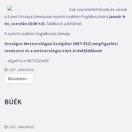
Sok szeretettel hívunk és várunk
a Szent Orsolya Gimnázium nyitott szakköri foglalkozására
január 4-
én, szerdán 16:00-tól.
Találkozó a kőtárnál
A nyitott szakköri foglalkozás témája:
Országos Meteorológiai Szolgálat (MET-ÉSZ) megfigyelési
rendszere és a meteorológia iránt érdeklődőknek
…legyél te
is
MET-ÉSZ-lelő
!
2017. JANUÁR 04.
Bővebben ...
BÚÉK
2017. JANUÁR 02.