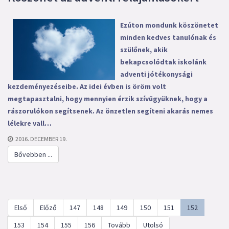
Ezúton mondunk köszönetet
minden kedves tanulónak és
szülőnek, akik
bekapcsolódtak iskolánk
adventi jótékonysági
kezdeményezéseibe. Az idei évben is öröm volt
megtapasztalni, hogy mennyien érzik szívügyüknek, hogy a
rászorulókon segítsenek. Az önzetlen segíteni akarás nemes
lélekre vall…
2016. DECEMBER 19.
Bővebben ...
Első
Előző
147
148
149
150
151
152
153
154
155
156
Tovább
Utolsó