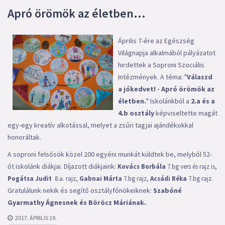
Apró örömök az életben...
Április 7-ére az Egészség
Világnapja alkalmából pályázatot
hirdettek a Soproni Szociális
Intézmények. A téma: "
Válaszd
a jókedvet! - Apró örömök az
életben.
" Iskolánkból a
2.a és a
4.b osztály
képviseltette magát
egy-egy kreatív alkotással, melyet a zsűri tagjai ajándékokkal
honoráltak.
A soproni felsősök közel 200 egyéni munkát küldtek be, melyből 52-
őt iskolánk diákjai. Díjazott diákjaink:
Kovács Borbála
7.bg vers és rajz is,
Pogátsa Judit
8.a. rajz,
Gabnai Márta
7.bg rajz,
Acsádi Réka
7.bg rajz.
Gratulálunk nekik és segítő osztályfőnökeiknek:
Szabóné
Gyarmathy Ágnesnek és Böröcz Máriának.
2017. ÁPRILIS 19.