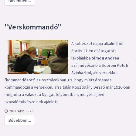
Bővebben ...
"Verskommandó"
A költészet napja alkalmából
április 11-én ellátogatott
iskolánkba
Simon Andrea
színművésznő a Soproni Petőfi
Színházból, aki versekkel
"kommandózott" az osztályokban. És, hogy miért érdemes
kommandózni a versekkel, arra talán Kosztolány Dezső már 1926-ban
megadta a választ a Nyugat folyóiratban, melyet a jövő
szavalóművészeinek ajánlott:
2017. ÁPRILIS 20.
Bővebben ...