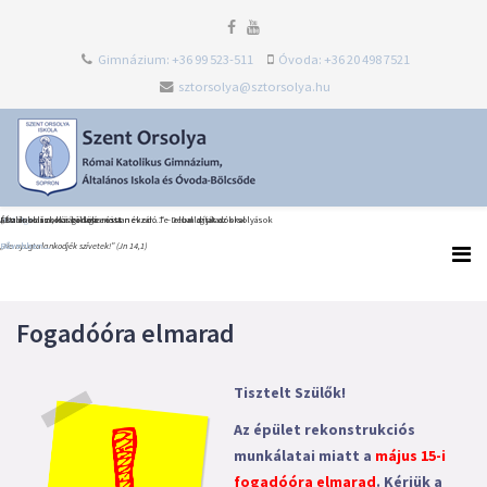
Gimnázium: +36 99 523-511
Óvoda: +36 20 498 7521
sztorsolya@sztorsolya.hu
Heti Ige
Észak-olaszországi dolce vita
Általános iskolai ballagás és tanévzáró Te Deum díjátadókkal
„Én iskolám, köszönöm most neked…” – elballagtak az orsolyások
„Ne nyugtalankodjék szívetek!” (Jn 14,1)
Bővebben...
Bővebben...
Bővebben...
Fogadóóra elmarad
Tisztelt Szülők!
Az épület rekonstrukciós
munkálatai miatt a
május 15-i
fogadóóra elmarad
. Kérjük a