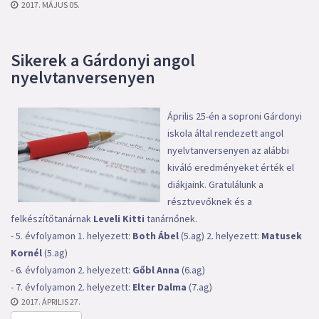
2017. MÁJUS 05.
Sikerek a Gárdonyi angol
nyelvtanversenyen
Április 25-én a soproni Gárdonyi
iskola által rendezett angol
nyelvtanversenyen az alábbi
kiváló eredményeket érték el
diákjaink. Gratulálunk a
résztvevőknek és a
felkészítőtanárnak
Leveli Kitti
tanárnőnek.
- 5. évfolyamon 1. helyezett:
Both
Ábel
(5.ag) 2. helyezett:
Matusek
Kornél
(5.ag)
- 6. évfolyamon 2. helyezett:
Gőbl Anna
(6.ag)
- 7. évfolyamon 2. helyezett:
Elter Dalma
(7.ag)
2017. ÁPRILIS 27.