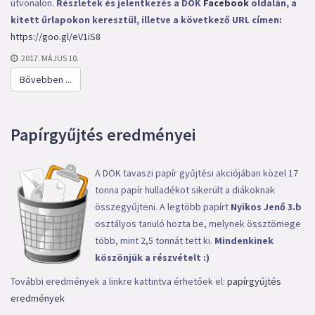
útvonalon.
Részletek és jelentkezés a DÖK
Facebook
oldalán, a
kitett űrlapokon keresztül, illetve a következő URL címen:
https://goo.gl/eV1iS8
2017. MÁJUS 10.
Bővebben ...
Papírgyűjtés eredményei
A DÖK tavaszi papír gyűjtési akciójában közel 17
tonna papír hulladékot sikerült a diákoknak
összegyűjteni. A legtöbb papírt
Nyikos Jenő 3.b
osztályos tanuló hozta be, melynek össztömege
több, mint 2,5 tonnát tett ki.
Mindenkinek
köszönjük a részvételt :)
További eredmények a linkre kattintva érhetőek el:
papírgyűjtés
eredmények