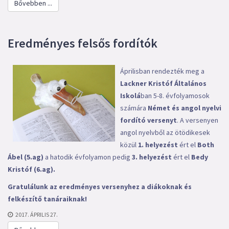
Bővebben ...
Eredményes felsős fordítók
Áprilisban rendezték meg a
Lackner Kristóf Általános
Iskolá
ban 5-8. évfolyamosok
számára
Német és angol nyelvi
fordító versenyt
. A versenyen
angol nyelvből az ötödikesek
közül
1. helyezést
ért el
Both
Ábel (5.ag)
a hatodik évfolyamon pedig
3. helyezést
ért el
Bedy
Kristóf (6.ag).
Gratulálunk az eredményes versenyhez a diákoknak és
felkészítő tanáraiknak!
2017. ÁPRILIS 27.