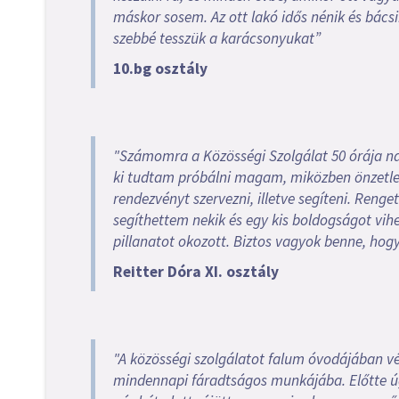
máskor sosem. Az ott lakó idős nénik és bác
szebbé tesszük a karácsonyukat”
10.bg osztály
"Számomra a Közösségi Szolgálat 50 órája na
ki tudtam próbálni magam, miközben önzetle
rendezvényt szervezni, illetve segíteni. Ren
segíthettem nekik és egy kis boldogságot vih
pillanatot okozott. Biztos vagyok benne, hogy
Reitter Dóra XI. osztály
"A közösségi szolgálatot falum óvodájában v
mindennapi fáradtságos munkájába. Előtte ú