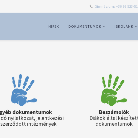
Gimnázium: +36 99 523-51
HÍREK
DOKUMENTUMOK
ISKOLÁNK
gyéb dokumentumok
Beszámolók
dó nyilatkozat, jelentkezési
Diákok által készítet
, szerződött intézmények
dokumentumok