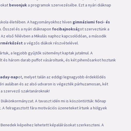
agokat
bevonjuk
a programok szervezésébe. Ezt a nyári diáknap
 iskola életében. A hagyományokhoz híven
gimnáziumi foci- és
. Ősszel és a nyári diáknapon
focibajnoksá
got szerveztünk a
 Az első félévben a Mikulás naphoz kapcsolódóan, a második
ármérkőzést
a végzős diákok részvételével.
rtuk, a legjobb gyűjtők süteményt kaptak jutalmul. A
t és három darab puffot vásároltunk, és két pihenősarkot hoztunk
raday-nap
ot, melyet talán az eddigi legnagyobb érdeklődés
téri aulában és az alsó udvaron is végezték párhuzamosan, két
t a szervező szaktanároknak!
 Diákönkormányzat. A tavaszt idén mi is köszöntöttük: Nőnap
 A felragasztott fára motivációs üzeneteket írtunk a hölgyek
a Benedek képeihez lehetett képaláírásokat szerkeszteni. A