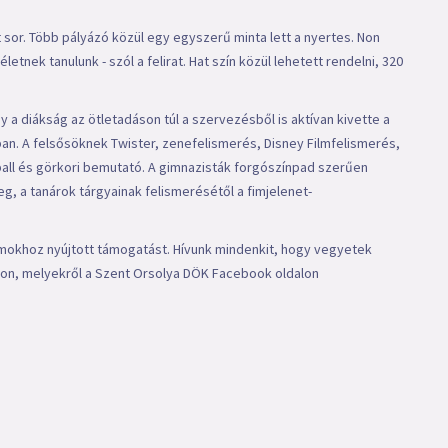
 sor. Több pályázó közül egy egyszerű minta lett a nyertes. Non
etnek tanulunk - szól a felirat. Hat szín közül lehetett rendelni, 320
y a diákság az ötletadáson túl a szervezésből is aktívan kivette a
ban. A felsősöknek Twister, zenefelismerés, Disney Filmfelismerés,
rball és görkori bemutató. A gimnazisták forgószínpad szerűen
g, a tanárok tárgyainak felismerésétől a fimjelenet-
mokhoz nyújtott támogatást. Hívunk mindenkit, hogy vegyetek
on, melyekről a Szent Orsolya DÖK Facebook oldalon