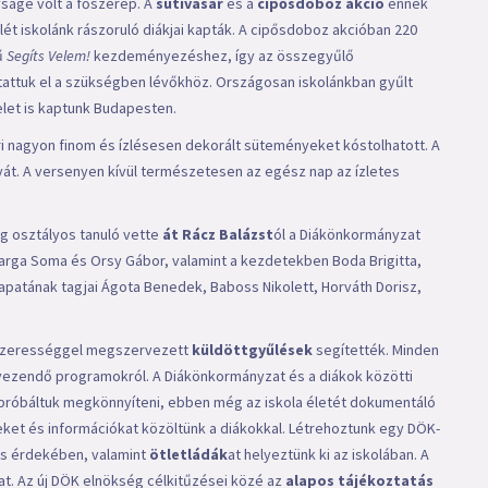
ágé volt a főszerep. A
sütivásár
és a
cipősdoboz akció
ennek
ét iskolánk rászoruló diákjai kapták. A cipősdoboz akcióban 220
ű
Segíts Velem!
kezdeményezéshez, így az összegyűlő
tattuk el a szükségben lévőkhöz. Országosan iskolánkban gyűlt
elet is kaptunk Budapesten.
ri nagyon finom és ízlésesen dekorált süteményeket kóstolhatott. A
lyát. A versenyen kívül természetesen az egész nap az ízletes
ag osztályos tanuló vette
át Rácz Balázst
ól a Diákönkormányzat
 Varga Soma és Orsy Gábor, valamint a kezdetekben Boda Brigitta,
apatának tagjai Ágota Benedek, Baboss Nikolett, Horváth Dorisz,
ndszerességgel megszervezett
küldöttgyűlések
segítették. Minden
rvezendő programokról. A Diákönkormányzat és a diákok közötti
 próbáltuk megkönnyíteni, ebben még az iskola életét dokumentáló
peket és információkat közöltünk a diákokkal. Létrehoztunk egy DÖK-
ás érdekében, valamint
ötletládák
at helyeztünk ki az iskolában. A
kat. Az új DÖK elnökség célkitűzései közé az
alapos tájékoztatás