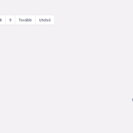
8
9
Tovább
Utolsó