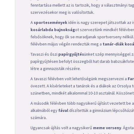
fenntartása mellett az is tartozik, hogy a választmányi t
szervezésekor meg is valósítottuk.
A
sportesemények
idén is nagy szerepet játszottak az
kosárlabda bajnokság
ot szerveztünk mindkét félévben
felsősöknek, hogy ők se maradjanak sportverseny nélkül.
félévben május végén rendeztük meg a
tanár-diák kos
Tavaszi és őszi
papírgyűjtés
ünket szép mennyiséggel zá
papírgyűjtésen befolyt összegből hat darab babzsákfotel
létre a gimnazisták részére.
A tavaszi félévben volt lehetőségünk megszervezni a
Fa
övezett. A kísérleteket a tanárok és a diákok az Orsolya 
szünetben, mindkét alkalommal 10-10 asztalnál. Köszöne
A második félévben több nagysikerű újítást vezetett be a
alkalmából egy
fával
díszítettük a gimnázium lépcsőházát.
számára.
Ugyancsak újítás volt a nagysikerű
meme verseny
. Ágot