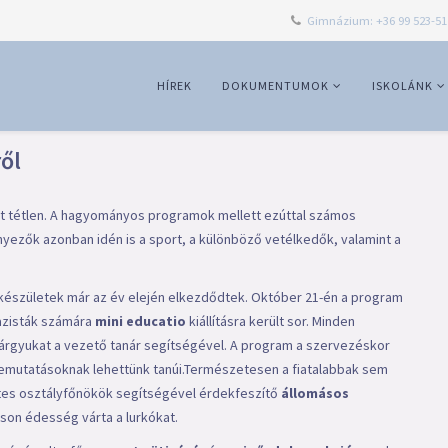
Gimnázium: +36 99 523-51
HÍREK
DOKUMENTUMOK
ISKOLÁNK
ől
t tétlen. A hagyományos programok mellett ezúttal számos
yezők azonban idén is a sport, a különböző vetélkedők, valamint a
őkészületek már az év elején elkezdődtek. Október 21-én a program
azisták számára
mini educatio
kiállításra került sor. Minden
 tárgyukat a vezető tanár segítségével. A program a szervezéskor
 bemutatásoknak lehettünk tanúi.Természetesen a fiatalabbak sem
tes osztályfőnökök segítségével érdekfeszítő
állomásos
áson édesség várta a lurkókat.