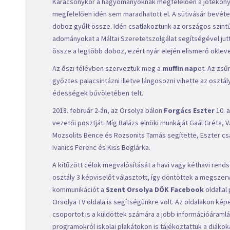
Karácsonykor a hagyományoknak megfelelően a jótékonys
megfelelően idén sem maradhatott el. A sütivásár bevétel
doboz gyűlt össze. Idén csatlakoztunk az országos szint
adományokat a Máltai Szeretetszolgálat segítségével jut
össze a legtöbb doboz, ezért nyár elején elismerő oklev
Az őszi félévben szerveztük meg a
muffin nap
ot. Az zsű
győztes palacsintázni illetve lángosozni vihette az osztá
édességek bűvöletében telt.
2018. február 2-án, az Orsolya bálon
Forgács Eszter
10. 
vezetői posztját. Míg Balázs elnöki munkáját Gaál Gréta,
Mozsolits Bence és Rozsonits Tamás segítette, Eszter cs
Ivanics Ferenc és Kiss Boglárka.
A kitűzött célok megvalósítását a havi vagy kéthavi re
osztály 3 képviselőt választott, így döntöttek a megsze
kommunikációt a
Szent Orsolya DÖK Facebook
oldallal
Orsolya TV oldala is segítségünkre volt. Az oldalakon ké
csoportot is a küldöttek számára a jobb információáraml
programokról iskolai plakátokon is tájékoztattuk a diáko