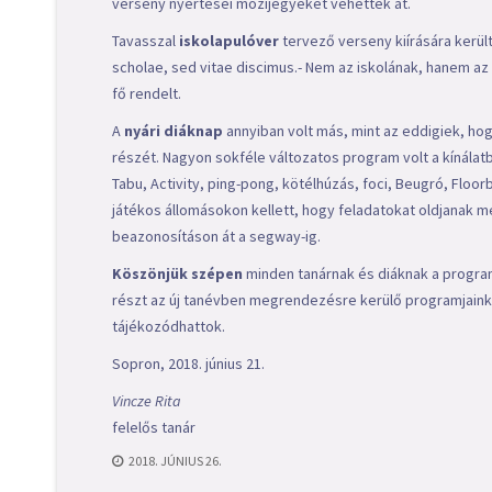
verseny nyertesei mozijegyeket vehettek át.
Tavasszal
iskolapulóver
tervező verseny kiírására került
scholae, sed vitae discimus.- Nem az iskolának, hanem az él
fő rendelt.
A
nyári diáknap
annyiban volt más, mint az eddigiek, hog
részét. Nagyon sokféle változatos program volt a kínálat
Tabu, Activity, ping-pong, kötélhúzás, foci, Beugró, Floo
játékos állomásokon kellett, hogy feladatokat oldjanak me
beazonosításon át a segway-ig.
Köszönjük szépen
minden tanárnak és diáknak a progra
részt az új tanévben megrendezésre kerülő programjaink
tájékozódhattok.
Sopron, 2018. június 21.
Vincze Rita
felelős tanár
2018. JÚNIUS 26.