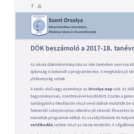
DÖK beszámoló a 2017-18. tanévr
Az iskola diákönkormányzata az idei tanévben sem marad
újdonság is bekerült a programtervbe. A meghatározó tén
jótékonyság voltak.
A tanév első nagy eseménye az
Orsolya-nap
volt. Az el
hagyományosan, szentmisével kezdődött. Ezután a gimn
tantárgyból a fakultáción részt vevő diákok mutatták be
felmerülő szkepticizmus ellenére jól sikerült. Élvezetes
maradtak programok nélkül. Az osztályfőnökök és helyet
vetélkedőn
vettek részt az iskola területén. A végállom