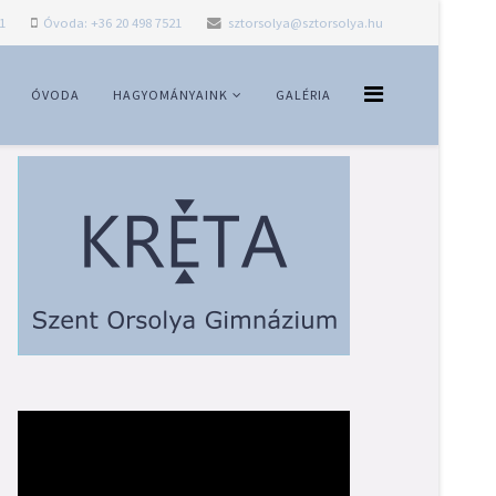
1
Óvoda: +36 20 498 7521
sztorsolya@sztorsolya.hu
ÓVODA
HAGYOMÁNYAINK
GALÉRIA