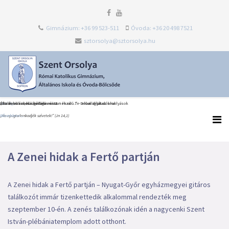
Gimnázium: +36 99 523-511
Óvoda: +36 20 498 7521
sztorsolya@sztorsolya.hu
Heti Ige
Észak-olaszországi dolce vita
Általános iskolai ballagás és tanévzáró Te Deum díjátadókkal
„Én iskolám, köszönöm most neked…” – elballagtak az orsolyások
„Ne nyugtalankodjék szívetek!” (Jn 14,1)
Bővebben...
Bővebben...
Bővebben...
A Zenei hidak a Fertő partján
A Zenei hidak a Fertő partján – Nyugat-Győr egyházmegyei gitáros
találkozót immár tizenkettedik alkalommal rendezték meg
szeptember 10-én. A zenés találkozónak idén a nagycenki Szent
István-plébániatemplom adott otthont.