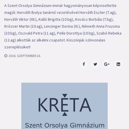
A Szent Orsolya Gimnázium immár hagyományosan képviseltette
magát. Horváth Ibolya tanárnő vezetésével Horváth Eszter (7.ag),
Horváth Viktor (XII.), Kalló Brigitta (10.bg), Kovács Borbála (7.bg),
Krózser Martin (10.ag), Lenzinger Dorina (XI.), Németh Anna Fruzsina
(10.bg), Oszvald Petra (11.ag), Pelle Dorottya (10.bg), Szabó Rebeka
(12.ag) alkották az alkalmi csapatot. Köszönjük színvonalas
szereplésüket!
2016. SZEPTEMBER 16.