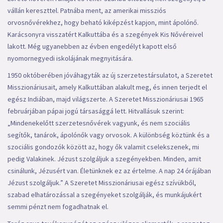
vállán kereszttel. Patnába ment, az amerikai missziós
orvosnővérekhez, hogy beható kiképzést kapjon, mint ápolónő.
Karácsonyra visszatért Kalkuttába és a szegények Kis Nővéreivel
lakott. Még ugyanebben az évben engedélyt kapott első
nyomornegyedi iskolájának megnyitására.
1950 októberében jóváhagyták az új szerzetestársulatot, a Szeretet
Misszionáriusait, amely Kalkuttában alakult meg, és innen terjedt el
egész Indiában, majd világszerte. A Szeretet Misszionáriusai 1965
februárjában pápai jogú társasággá lett. Hitvallásuk szerint:
„Mindenekelőtt szerzetesnővérek vagyunk, és nem szociális
segítők, tanárok, ápolónők vagy orvosok. A különbség köztünk és a
szociális gondozók között az, hogy ők valamit cselekszenek, mi
pedig Valakinek. Jézust szolgáljuk a szegényekben. Minden, amit
csinálunk, Jézusért van. Életünknek ez az értelme. A nap 24 órájában
Jézust szolgáljuk.” A Szeretet Misszionáriusai egész szívükből,
szabad elhatározással a szegényeket szolgálják, és munkájukért
semmi pénzt nem fogadhatnak el.