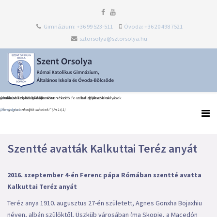
Gimnázium: +36 99 523-511
Óvoda: +36 20 498 7521
sztorsolya@sztorsolya.hu
Heti Ige
Észak-olaszországi dolce vita
Általános iskolai ballagás és tanévzáró Te Deum díjátadókkal
„Én iskolám, köszönöm most neked…” – elballagtak az orsolyások
„Ne nyugtalankodjék szívetek!” (Jn 14,1)
Bővebben...
Bővebben...
Bővebben...
Szentté avatták Kalkuttai Teréz anyát
2016. szeptember 4-én Ferenc pápa Rómában szentté avatta
Kalkuttai Teréz anyát
Teréz anya 1910. augusztus 27-én született, Agnes Gonxha Bojaxhiu
néven, albán szülőktől, Üszküb városában (ma Skopje, a Macedón