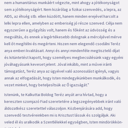
nem a humanitárius munkáért végezte, mint ahogy a jótékonyságot
sem a jótékonyságért. Nem kizárólag a fizikai szenvedés, a lepra, az
AIDS, az éhség stb. ellen küzdött, hanem minden erejével harcolt a
lelki lepra ellen, amelyben az emberiség jó része szenved. Célja nem
egyszerűen a gyógyítás volt, hanem és főként az üdvösség és a
megváltás, és ennek a legértékesebb dolognak a mércéjével mérve
kell őt megítélni és megérteni. Hiszen nem elegendő csodálni Teréz
anya emberi kvalitásait. Annyi és annyi mindenféle megtisztelő díjat
és kitüntetést kapott, hogy személyes megbecsülésünk vagy egyéni
jóváhagyásunk keveset jelent. Jóval inkább, mint a művei iránti
támogatást, Teréz anya az ügyével való azonosulást igényli, vagyis
annak az elfogadását, hogy Isten mindegyikünkben munkálkodik, és
vezet minket, hogy beteljesítsük az Ő igazságát.”
Istenünk, te Kalkuttai Boldog Teréz anyát arra hívtad, hogy a
kereszten szomjazó Fiad szeretetére a legszegényebbek iránt való
áldozatkész szeretettel válaszoljon. Közbenjárására add, hogy
szenvedő testvéreinkben mi is Krisztust lássuk és szolgáljuk. Aki
veled él és uralkodik a Szentlélekkel egységben, Isten mindörökkön-