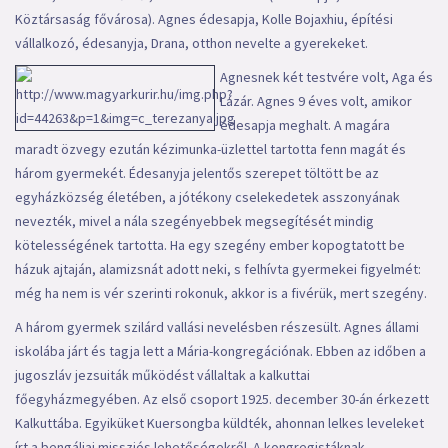
Köztársaság fővárosa). Agnes édesapja, Kolle Bojaxhiu, építési
vállalkozó, édesanyja, Drana, otthon nevelte a gyerekeket.
Agnesnek két testvére volt, Aga és
Lázár. Agnes 9 éves volt, amikor
édesapja meghalt. A magára
maradt özvegy ezután kézimunka-üzlettel tartotta fenn magát és
három gyermekét. Édesanyja jelentős szerepet töltött be az
egyházközség életében, a jótékony cselekedetek asszonyának
nevezték, mivel a nála szegényebbek megsegítését mindig
kötelességének tartotta. Ha egy szegény ember kopogtatott be
házuk ajtaján, alamizsnát adott neki, s felhívta gyermekei figyelmét:
még ha nem is vér szerinti rokonuk, akkor is a fivérük, mert szegény.
A három gyermek szilárd vallási nevelésben részesült. Agnes állami
iskolába járt és tagja lett a Mária-kongregációnak. Ebben az időben a
jugoszláv jezsuiták működést vállaltak a kalkuttai
főegyházmegyében. Az első csoport 1925. december 30-án érkezett
Kalkuttába. Egyiküket Kuersongba küldték, ahonnan lelkes leveleket
írt a bengáliai missziós lehetőségekről. A kongregistáknak