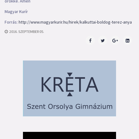
örökké. Ámen
Magyar Kurír
Forrás:
http://www.magyarkurir.hu/hirek/kalkuttai-boldog-terez-anya
2016. SZEPTEMBER 05.