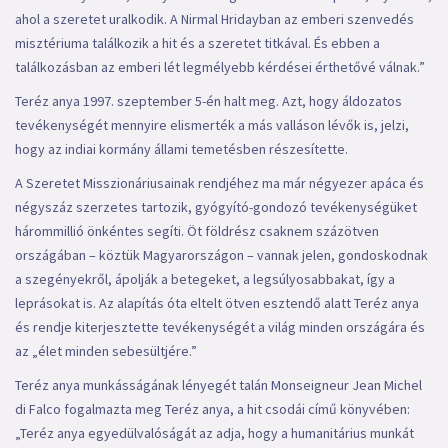
ahol a szeretet uralkodik. A Nirmal Hridayban az emberi szenvedés
misztériuma találkozik a hit és a szeretet titkával. És ebben a
találkozásban az emberi lét legmélyebb kérdései érthetővé válnak.”
Teréz anya 1997. szeptember 5-én halt meg. Azt, hogy áldozatos
tevékenységét mennyire elismerték a más valláson lévők is, jelzi,
hogy az indiai kormány állami temetésben részesítette.
A Szeretet Misszionáriusainak rendjéhez ma már négyezer apáca és
négyszáz szerzetes tartozik, gyógyító-gondozó tevékenységüket
hárommillió önkéntes segíti. Öt földrész csaknem százötven
országában – köztük Magyarországon – vannak jelen, gondoskodnak
a szegényekről, ápolják a betegeket, a legsúlyosabbakat, így a
leprásokat is. Az alapítás óta eltelt ötven esztendő alatt Teréz anya
és rendje kiterjesztette tevékenységét a világ minden országára és
az „élet minden sebesültjére.”
Teréz anya munkásságának lényegét talán Monseigneur Jean Michel
di Falco fogalmazta meg Teréz anya, a hit csodái című könyvében:
„Teréz anya egyedülvalóságát az adja, hogy a humanitárius munkát