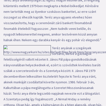
Teréz anya tevékenységét az egész világon elismerték, a rengeteg
kitüntetés mellett 1979-ben megkapta a Nobel-békedíjat. Kérésére
nem tartották meg az ilyenkor szokásos bankettet, az erre szánt
összeget az éhezők kapták. Teréz anya ugyanis elveihez hűen
visszautasította, hogy a ceremóniát záró bankett finomabbnál
finomabb ételeiből fogyasszon: „Nem tudnék venni belőle, és
nyugodt lelkiismerettel megenni, amikor testvéreim közül annyian
halnak éhen. Nekem egy darabka kenyér és egy pohár víz elegendő.”
Teréz anyának a szegények
sorsáról, illetve a gazdagok
felelősségéről vallott nézetei II. János Pál pápa gondolkodásának
irányvonalában helyezkednek el, ezért is szövődtek kivételes baráti
szálak a szerzetesnővér és a Szentatya között. II. János Pál 1979
decemberében lelkesülten tiszteletét fejezte ki Teréz anya iránt,
akinek munkáját csodálattal követte nyomon. 1986. február 3-án,
Kalkuttában a pápa meglátogatta a Szeretet Misszionáriusainak
házát. Teréz anya élete legszebb napjának nevezte ezt a látogatást.
A Szentatya pedig így fogalmazott: „A Nirmal Hriday a remény
otthona. Olyan ház, amely a bátorságon és a hiten alapszik, olyan ház,