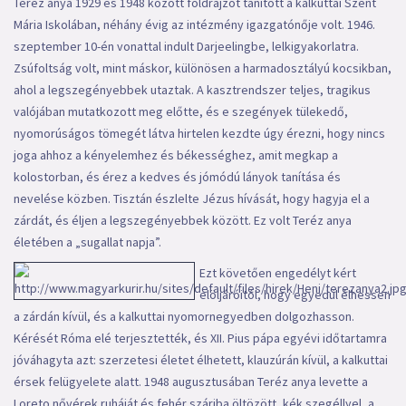
Teréz anya 1929 és 1948 között földrajzot tanított a kalkuttai Szent
Mária Iskolában, néhány évig az intézmény igazgatónője volt. 1946.
szeptember 10-én vonattal indult Darjeelingbe, lelkigyakorlatra.
Zsúfoltság volt, mint máskor, különösen a harmadosztályú kocsikban,
ahol a legszegényebbek utaztak. A kasztrendszer teljes, tragikus
valójában mutatkozott meg előtte, és e szegények tülekedő,
nyomorúságos tömegét látva hirtelen kezdte úgy érezni, hogy nincs
joga ahhoz a kényelemhez és békességhez, amit megkap a
kolostorban, és érez a kedves és jómódú lányok tanítása és
nevelése közben. Tisztán észlelte Jézus hívását, hogy hagyja el a
zárdát, és éljen a legszegényebbek között. Ez volt Teréz anya
életében a „sugallat napja”.
Ezt követően engedélyt kért
elöljáróitól, hogy egyedül élhessen
a zárdán kívül, és a kalkuttai nyomornegyedben dolgozhasson.
Kérését Róma elé terjesztették, és XII. Pius pápa egyévi időtartamra
jóváhagyta azt: szerzetesi életet élhetett, klauzúrán kívül, a kalkuttai
érsek felügyelete alatt. 1948 augusztusában Teréz anya levette a
Loreto nővérek ruháját és fehér száriba öltözött, kék szegéllyel, a