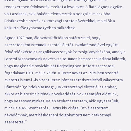
rendszeresen felolvasták ezeket a leveleket. A fiatal Agnes egyike
volt azoknak, akik önként jelentkeztek a bengáliai misszióba.
Érintkezésbe hozták az írországi Loreto nővérekkel, mivel ők a
kalkuttai főegyházmegyében működtek.
Agnes 1928-ban, áldozócsütörtökön határozta el, hogy
szerzetesként Istennek szenteli életét. Iskolatársnőjével együtt
felvételét kérte az angolkisasszonyok írországi anyaházába, amely a
Loretói Miasszonyunk nevét viselte. Innen hamarosan Indiába küldték,
hogy megkezdje noviciátusát Darjeelingben. Itt tett szerzetesi
fogadalmat 1931. május 25-én. A Teréz nevet az 1925-ben szentté
avatott Lisieux-i Kis Szent Teréz iránt érzett tiszteletből választotta.
Döntését így indokolta meg: „Ha keresztényi életet él az ember,
akkor az biztosítja hitének növekedését. Sok szent járt előttünk,
hogy vezessen minket. De én azokat szeretem, akik egyszerűek,
mint Lisieux-i Szent Teréz, Jézus kis virága. Őt választottam
névadómnak, mert hétköznapi dolgokat tett nem hétköznapi
szeretettel.”