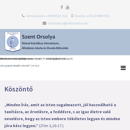
Gimnázium: +36 99 523-511
Óvoda: +36 20 498 7521
sztorsolya@sztorsolya.hu
Heti Ige
Észak-olaszországi dolce vita
Általános iskolai ballagás és tanévzáró Te Deum díjátadókkal
„Én iskolám, köszönöm most neked…” – elballagtak az orsolyások
„Ne nyugtalankodjék szívetek!” (Jn 14,1)
Bővebben...
Bővebben...
Bővebben...
Köszöntő
„Minden Írás, amit az Isten sugalmazott, jól használható a
tanításra, az érvelésre, a feddésre, s az igaz életre való
nevelésre, hogy az Isten embere tökéletes legyen és minden
jóra kész legyen.”
(2Tim 3,16-17.)