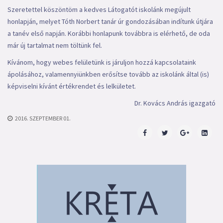
Szeretettel köszöntöm a kedves Látogatót iskolánk megújult
honlapján, melyet Tóth Norbert tanár úr gondozásában indítunk útjára
a tanév első napján. Korábbi honlapunk továbbra is elérhető, de oda
már új tartalmat nem töltünk fel.
Kívánom, hogy webes felületünk is járuljon hozzá kapcsolataink
ápolásához, valamennyiünkben erősítse tovább az iskolánk által (is)
képviselni kívánt értékrendet és lelkületet.
Dr. Kovács András igazgató
2016. SZEPTEMBER 01.