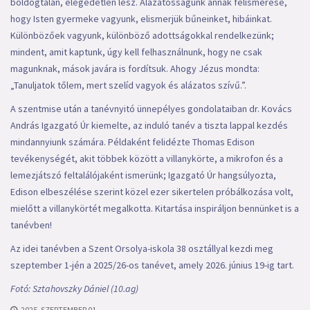
boldogtalan, elégedetlen lesz. Alázatosságunk annak felismerése,
hogy Isten gyermeke vagyunk, elismerjük bűneinket, hibáinkat.
Különbözőek vagyunk, különböző adottságokkal rendelkezünk;
mindent, amit kaptunk, úgy kell felhasználnunk, hogy ne csak
magunknak, mások javára is fordítsuk. Ahogy Jézus mondta:
„Tanuljatok tőlem, mert szelíd vagyok és alázatos szívű.”.
A szentmise után a tanévnyitó ünnepélyes gondolataiban dr. Kovács
András Igazgató Úr kiemelte, az induló tanév a tiszta lappal kezdés
mindannyiunk számára. Példaként felidézte Thomas Edison
tevékenységét, akit többek között a villanykörte, a mikrofon és a
lemezjátszó feltalálójaként ismerünk; Igazgató Úr hangsúlyozta,
Edison elbeszélése szerint közel ezer sikertelen próbálkozása volt,
mielőtt a villanykörtét megalkotta. Kitartása inspiráljon bennünket is a
tanévben!
Az idei tanévben a Szent Orsolya-iskola 38 osztállyal kezdi meg
szeptember 1-jén a 2025/26-os tanévet, amely 2026. június 19-ig tart.
Fotó: Sztahovszky Dániel (10.ag)
2025. SZEPTEMBER 01.