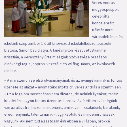
Veres András
megyéspüspök
celebrálta,
koncelebrált
Kálmán Imre
városplébános és
iskolánk szeptember 1-étől kinevezett iskolalelkésze, püspöki
biztosa, Simon Dávid atya. A tanévnyitón részt vett Brummer
Krisztián, a Keresztény Értelmiségiek Szövetsége országos
elnökségi tagja, soproni vezetője és Wilfing János, az iskolaszék
elnöke.
– A mai szentmise első olvasmányának és az evangéliumnak is fontos
üzenete az alázat – nyomatékosította dr. Veres András a szentmisén.
– Ez a fogalom mostanában nem divatos, de nekünk ilyenkor, tanév
kezdetén nagyon fontos üzenetet hordoz. Az életben szükségünk
van az alázatra, hiszen mindenünk, amink van – családunk, barátaink,
eredményeink, talentumaink –, úgy kaptuk, és mindenért hálásak
vagyunk. Aki nem tud alázatosan élni ebben a világban, örökké