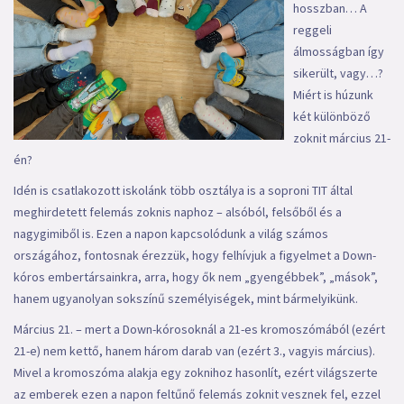
hosszban… A
reggeli
álmosságban így
sikerült, vagy…?
Miért is húzunk
két különböző
zoknit március 21-
én?
Idén is csatlakozott iskolánk több osztálya is a soproni TIT által
meghirdetett felemás zoknis naphoz – alsóból, felsőből és a
nagygimiből is. Ezen a napon kapcsolódunk a világ számos
országához, fontosnak érezzük, hogy felhívjuk a figyelmet a Down-
kóros embertársainkra, arra, hogy ők nem „gyengébbek”, „mások”,
hanem ugyanolyan sokszínű személyiségek, mint bármelyikünk.
Március 21. – mert a Down-kórosoknál a 21-es kromoszómából (ezért
21-e) nem kettő, hanem három darab van (ezért 3., vagyis március).
Mivel a kromoszóma alakja egy zoknihoz hasonlít, ezért világszerte
az emberek ezen a napon feltűnő felemás zoknit vesznek fel, ezzel