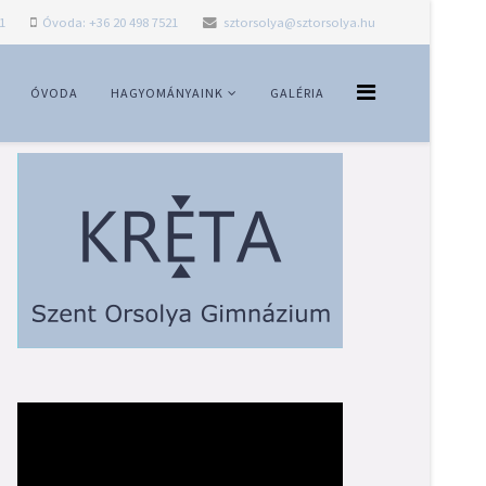
1
Óvoda: +36 20 498 7521
sztorsolya@sztorsolya.hu
ÓVODA
HAGYOMÁNYAINK
GALÉRIA