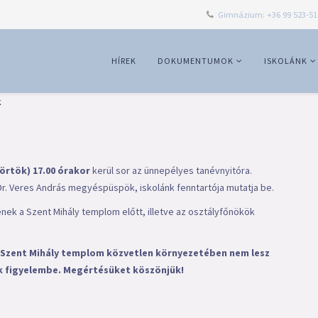
Gimnázium: +36 99 523-51
HÍREK
DOKUMENTUMOK
ISKOLÁNK
k
örtök) 17.00 órakor
kerül sor az ünnepélyes tanévnyitóra.
Dr. Veres András megyéspüspök, iskolánk fenntartója mutatja be.
ek a Szent Mihály templom előtt, illetve az osztályfőnökök
a Szent Mihály templom közvetlen környezetében nem lesz
ék figyelembe. Megértésüket köszönjük!