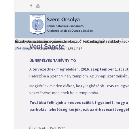
Heti Ige
Észak-olaszországi dolce vita
Általános iskolai ballagás és tanévzáró Te Deum díjátadókkal
„Én iskolám, köszönöm most neked…” – elballagtak az orsolyáso
Veni Sancte
„Ne nyugtalankodjék szívetek!” (Jn 14,1)
Bővebben...
Bővebben...
Bővebben...
ÜNNEPÉLYES TANÉVNYITÓ
A tervezettnek megfelelően,
2016. szeptember 1. (csüt
Helyszíne a Szent Mihály templom. Az ünnepi szentmisét 
Megkérünk minden diákot, hogy legkésőbb 16:45-re legyen
vezetésével menjenek be a templomba.
Továbbá felhívjuk a kedves szülők figyelmét, hogy 
parkolási lehetőség kérjük, ezt az érkezésnél vegy
2016. AUGUSZTUS 22.