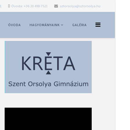
1
Óvoda: +36 20 498 7521
sztorsolya@sztorsolya.hu
ÓVODA
HAGYOMÁNYAINK
GALÉRIA