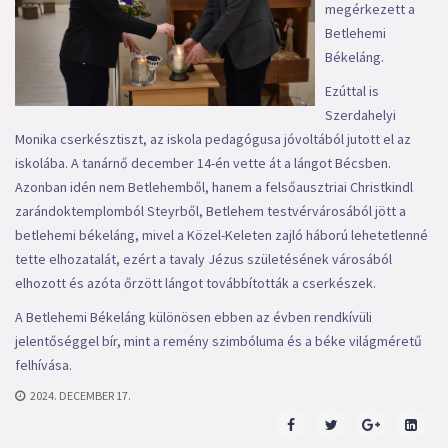
megérkezett a
Betlehemi
Békeláng.
Ezúttal is
Szerdahelyi
Monika cserkésztiszt, az iskola pedagógusa jóvoltából jutott el az
iskolába. A tanárnő december 14-én vette át a lángot Bécsben.
Azonban idén nem Betlehemből, hanem a felsőausztriai Christkindl
zarándoktemplomból Steyrből, Betlehem testvérvárosából jött a
betlehemi békeláng, mivel a Közel-Keleten zajló háború lehetetlenné
tette elhozatalát, ezért a tavaly Jézus születésének városából
elhozott és azóta őrzött lángot továbbították a cserkészek.
A Betlehemi Békeláng különösen ebben az évben rendkívüli
jelentőséggel bír, mint a remény szimbóluma és a béke világméretű
felhívása.
2024. DECEMBER 17.