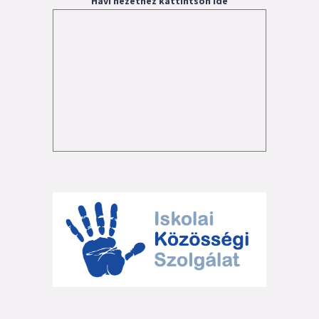
Havi nézethez kattintson ide