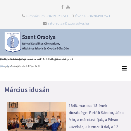
Gimnázium: +36 99 523-511
Óvoda: +36 20 498 7521
sztorsolya@sztorsolya.hu
Heti Ige
Észak-olaszországi dolce vita
Általános iskolai ballagás és tanévzáró Te Deum díjátadókkal
„Én iskolám, köszönöm most neked…” – elballagtak az orsolyások
„Ne nyugtalankodjék szívetek!” (Jn 14,1)
Bővebben...
Bővebben...
Bővebben...
Március idusán
1848. március 15-ének
dicsősége: Petőfi Sándor, Jókai
Mór, a márciusi ifjak, a Pilvax
kávéház, a Nemzeti dal, a 12