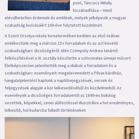
pont, Táncsics Mihály
kiszabadítása – mind
elévülhetetlen érdemek és emlékek, melyek jelképezik a magyar
szabadság kivívásáért 169 éve folytatott küzdelmet.
A Szent Orsolya-iskola tornatermében kedden az első órában
emlékeztünk meg a március 15-i forradalom és az azt követő
szabadságharc dicsőségéről. Idén Czömpöly Andrea tanárnő
felkészítésével a XI. osztály készítette a színvonalas ünnepi műsort.
Életképszerűen jelenítették meg a diákok a forradalom és a
szabadságharc eseményeit: megelevenedett a Pilvax kávéház,
hangulatjelentést kaptunk a naplóbejegyzések, versek és
feljegyzések alapján a kor lelkesedéséből és küzdelmeiből. Az
események a dicsőséges forradalomtól az 1849-es bukásig
vezettek, képekkel, zenei aláfestéssel illusztrálva a hol eredményes,
lelkesítő, hol kudarcba fulladt történéseket.