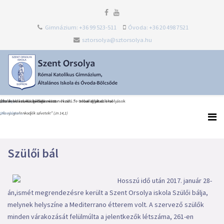
Gimnázium: +36 99 523-511
Óvoda: +36 20 498 7521
sztorsolya@sztorsolya.hu
Heti Ige
Észak-olaszországi dolce vita
Általános iskolai ballagás és tanévzáró Te Deum díjátadókkal
„Én iskolám, köszönöm most neked…” – elballagtak az orsolyások
„Ne nyugtalankodjék szívetek!” (Jn 14,1)
Bővebben...
Bővebben...
Bővebben...
Szülői bál
Hosszú idő után 2017. január 28-
án,ismét megrendezésre került a Szent Orsolya iskola Szülői bálja,
melynek helyszíne a Mediterrano étterem volt. A szervező szülők
minden várakozását felülmúlta a jelentkezők létszáma, 261-en