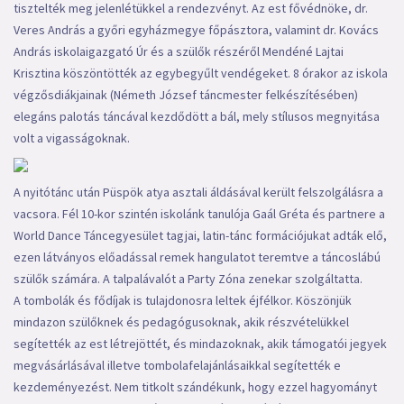
tisztelték meg jelenlétükkel a rendezvényt. Az est fővédnöke, dr.
Veres András a győri egyházmegye főpásztora, valamint dr. Kovács
András iskolaigazgató Úr és a szülők részéről Mendéné Lajtai
Krisztina köszöntötték az egybegyűlt vendégeket. 8 órakor az iskola
végzősdiákjainak (Németh József táncmester felkészítésében)
elegáns palotás táncával kezdődött a bál, mely stílusos megnyitása
volt a vigasságoknak.
A nyitótánc után Püspök atya asztali áldásával került felszolgálásra a
vacsora. Fél 10-kor szintén iskolánk tanulója Gaál Gréta és partnere a
World Dance Táncegyesület tagjai, latin-tánc formációjukat adták elő,
ezen látványos előadással remek hangulatot teremtve a táncoslábú
szülők számára. A talpalávalót a Party Zóna zenekar szolgáltatta.
A tombolák és fődíjak is tulajdonosra leltek éjfélkor. Köszönjük
mindazon szülőknek és pedagógusoknak, akik részvételükkel
segítették az est létrejöttét, és mindazoknak, akik támogatói jegyek
megvásárlásával illetve tombolafelajánlásaikkal segítették e
kezdeményezést. Nem titkolt szándékunk, hogy ezzel hagyományt