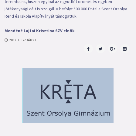
teremtsünk, hiszen egy bál az együttlét örömét és egyben
jótékonysági célt is szolgál. A befolyt 500.000 Ft-tal a Szent Orsolya
Rend és Iskola Alapítványát támogattuk.
Mendéné Lajtai Krisztina SZV elnök
2017. FEBRUÁR 21.