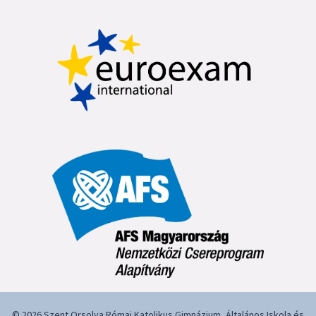
© 2026 Szent Orsolya Római Katolikus Gimnázium, Általános Iskola és