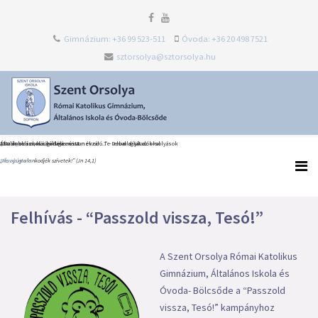
Gimnázium: +36 99 523-511
Óvoda: +36 20 498 7521
sztorsolya@sztorsolya.hu
Heti Ige
Észak-olaszországi dolce vita
Általános iskolai ballagás és tanévzáró Te Deum díjátadókkal
„Én iskolám, köszönöm most neked…” – elballagtak az orsolyások
„Ne nyugtalankodjék szívetek!” (Jn 14,1)
Bővebben...
Bővebben...
Bővebben...
Felhívás - “Passzold vissza, Tesó!”
A Szent Orsolya Római Katolikus
Gimnázium, Általános Iskola és
Óvoda- Bölcsőde a “Passzold
vissza, Tesó!” kampányhoz