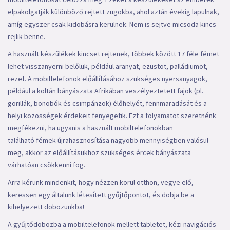
elpakolgatják különböző rejtett zugokba, ahol aztán évekig lapulnak,
amíg egyszer csak kidobásra kerülnek. Nem is sejtve micsoda kincs
rejlik benne.
A használt készülékek kincset rejtenek, többek között 17 féle fémet
lehet visszanyerni belőlük, például aranyat, ezüstöt, palládiumot,
rezet. A mobiltelefonok előállításához szükséges nyersanyagok,
például a koltán bányászata Afrikában veszélyeztetett fajok (pl.
gorillák, bonobók és csimpánzok) élőhelyét, fennmaradását és a
helyi közösségek érdekeit fenyegetik. Ezt a folyamatot szeretnénk
megfékezni, ha ugyanis a használt mobiltelefonokban
található fémek újrahasznosítása nagyobb mennyiségben valósul
meg, akkor az előállításukhoz szükséges ércek bányászata
várhatóan csökkenni fog.
Arra kérünk mindenkit, hogy nézzen körül otthon, vegye elő,
keressen egy általunk létesített gyűjtőpontot, és dobja be a
kihelyezett dobozunkba!
A gyűjtődobozba a mobiltelefonok mellett tabletet, kézi navigációs