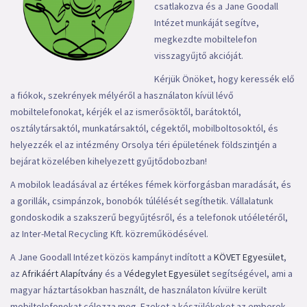
csatlakozva és a Jane Goodall
Intézet munkáját segítve,
megkezdte mobiltelefon
visszagyűjtő akcióját.
Kérjük Önöket, hogy keressék elő
a fiókok, szekrények mélyéről a használaton kívül lévő
mobiltelefonokat, kérjék el az ismerősöktől, barátoktól,
osztálytársaktól, munkatársaktól, cégektől, mobilboltosoktól, és
helyezzék el az intézmény Orsolya téri épületének földszintjén a
bejárat közelében kihelyezett gyűjtődobozban!
A mobilok leadásával az értékes fémek körforgásban maradását, és
a gorillák, csimpánzok, bonobók túlélését segíthetik. Vállalatunk
gondoskodik a szakszerű begyűjtésről, és a telefonok utóéletéről,
az Inter-Metal Recycling Kft. közreműködésével.
A Jane Goodall Intézet közös kampányt indított a
KÖVET Egyesület
,
az
Afrikáért Alapítvány
és a
Védegylet Egyesület
segítségével, ami a
magyar háztartásokban használt, de használaton kívülre került
mobiltelefonokat célozza meg. Ezeket a készülékeket az emberek