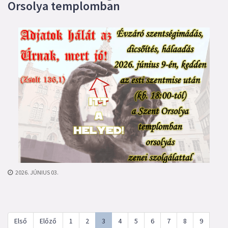
Orsolya templomban
2026. JÚNIUS 03.
Első
Előző
1
2
3
4
5
6
7
8
9