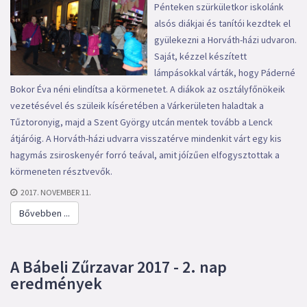
Pénteken szürkületkor iskolánk
alsós diákjai és tanítói kezdtek el
gyülekezni a Horváth-házi udvaron.
Saját, kézzel készített
lámpásokkal várták, hogy Páderné
Bokor Éva néni elindítsa a körmenetet. A diákok az osztályfőnökeik
vezetésével és szüleik kíséretében a Várkerületen haladtak a
Tűztoronyig, majd a Szent György utcán mentek tovább a Lenck
átjáróig. A Horváth-házi udvarra visszatérve mindenkit várt egy kis
hagymás zsiroskenyér forró teával, amit jóízűen elfogysztottak a
körmeneten résztvevők.
2017. NOVEMBER 11.
Bővebben ...
A Bábeli Zűrzavar 2017 - 2. nap
eredmények