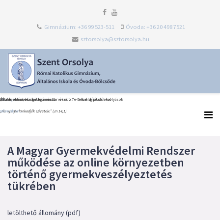
Gimnázium: +36 99 523-511
Óvoda: +36 20 498 7521
sztorsolya@sztorsolya.hu
Heti Ige
Észak-olaszországi dolce vita
Általános iskolai ballagás és tanévzáró Te Deum díjátadókkal
„Én iskolám, köszönöm most neked…” – elballagtak az orsolyások
„Ne nyugtalankodjék szívetek!” (Jn 14,1)
Bővebben...
Bővebben...
Bővebben...
A Magyar Gyermekvédelmi Rendszer
működése az online környezetben
történő gyermekveszélyeztetés
tükrében
letölthető állomány (pdf)