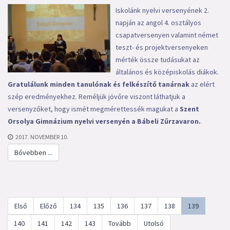
Iskolánk nyelvi versenyének 2.
napján az angol 4. osztályos
csapatversenyen valamint német
teszt- és projektversenyeken
mérték össze tudásukat az
általános és középiskolás diákok.
Gratulálunk minden tanulónak és felkészítő tanárnak
az elért
szép eredményekhez. Reméljük jövőre viszont láthatjuk a
versenyzőket, hogy ismét megmérettessék magukat a
Szent
Orsolya Gimnázium nyelvi versenyén a Bábeli Zűrzavaron.
2017. NOVEMBER 10.
Bővebben ...
Első
Előző
134
135
136
137
138
139
140
141
142
143
Tovább
Utolsó