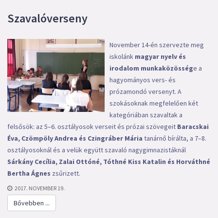
Szavalóverseny
November 14-én szervezte meg
iskolánk
magyar nyelv és
irodalom munkaközösség
e a
hagyományos vers- és
prózamondó versenyt. A
szokásoknak megfelelően két
kategóriában szavaltak a
felsősök: az 5–6. osztályosok verseit és prózai szövegeit
Baracskai
Éva, Czömpöly Andrea és Czingráber Mária
tanárnő bírálta, a 7–8.
osztályosoknál és a velük együtt szavaló nagygimnazistáknál
Sárkány Cecília, Zalai Ottóné, Tóthné Kiss Katalin és Horváthné
Bertha Ágnes
zsűrizett.
2017. NOVEMBER 19.
Bővebben ...