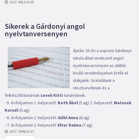
2017. MÁJUS 05.
Sikerek a Gárdonyi angol
nyelvtanversenyen
Április 25-én a soproni Gárdonyi
iskola által rendezett angol
nyelvtanversenyen az alábbi
kiváló eredményeket érték el
diákjaink. Gratulálunk a
résztvevőknek és a
felkészítőtanárnak
Leveli Kitti
tanárnőnek.
- 5. évfolyamon 1. helyezett:
Both
Ábel
(5.ag) 2. helyezett:
Matusek
Kornél
(5.ag)
- 6. évfolyamon 2. helyezett:
Gőbl Anna
(6.ag)
- 7. évfolyamon 2. helyezett:
Elter Dalma
(7.ag)
2017. ÁPRILIS 27.