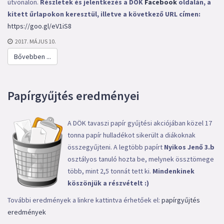
útvonalon.
Részletek és jelentkezés a DÖK
Facebook
oldalán, a
kitett űrlapokon keresztül, illetve a következő URL címen:
https://goo.gl/eV1iS8
2017. MÁJUS 10.
Bővebben ...
Papírgyűjtés eredményei
A DÖK tavaszi papír gyűjtési akciójában közel 17
tonna papír hulladékot sikerült a diákoknak
összegyűjteni. A legtöbb papírt
Nyikos Jenő 3.b
osztályos tanuló hozta be, melynek össztömege
több, mint 2,5 tonnát tett ki.
Mindenkinek
köszönjük a részvételt :)
További eredmények a linkre kattintva érhetőek el:
papírgyűjtés
eredmények