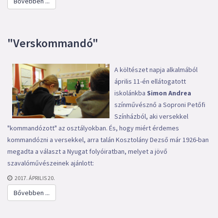
Bővebben ...
"Verskommandó"
A költészet napja alkalmából
április 11-én ellátogatott
iskolánkba
Simon Andrea
színművésznő a Soproni Petőfi
Színházból, aki versekkel
"kommandózott" az osztályokban. És, hogy miért érdemes
kommandózni a versekkel, arra talán Kosztolány Dezső már 1926-ban
megadta a választ a Nyugat folyóiratban, melyet a jövő
szavalóművészeinek ajánlott:
2017. ÁPRILIS 20.
Bővebben ...