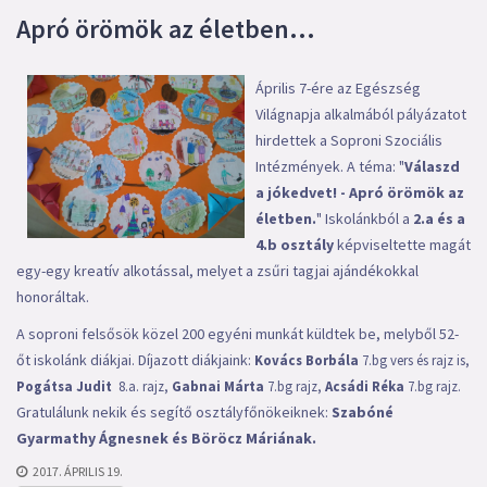
Apró örömök az életben...
Április 7-ére az Egészség
Világnapja alkalmából pályázatot
hirdettek a Soproni Szociális
Intézmények. A téma: "
Válaszd
a jókedvet! - Apró örömök az
életben.
" Iskolánkból a
2.a és a
4.b osztály
képviseltette magát
egy-egy kreatív alkotással, melyet a zsűri tagjai ajándékokkal
honoráltak.
A soproni felsősök közel 200 egyéni munkát küldtek be, melyből 52-
őt iskolánk diákjai. Díjazott diákjaink:
Kovács Borbála
7.bg vers és rajz is,
Pogátsa Judit
8.a. rajz,
Gabnai Márta
7.bg rajz,
Acsádi Réka
7.bg rajz.
Gratulálunk nekik és segítő osztályfőnökeiknek:
Szabóné
Gyarmathy Ágnesnek és Böröcz Máriának.
2017. ÁPRILIS 19.