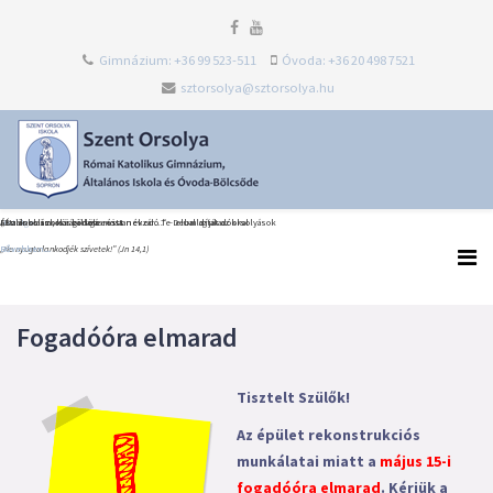
Gimnázium: +36 99 523-511
Óvoda: +36 20 498 7521
sztorsolya@sztorsolya.hu
Heti Ige
Észak-olaszországi dolce vita
Általános iskolai ballagás és tanévzáró Te Deum díjátadókkal
„Én iskolám, köszönöm most neked…” – elballagtak az orsolyások
„Ne nyugtalankodjék szívetek!” (Jn 14,1)
Bővebben...
Bővebben...
Bővebben...
Fogadóóra elmarad
Tisztelt Szülők!
Az épület rekonstrukciós
munkálatai miatt a
május 15-i
fogadóóra elmarad
. Kérjük a