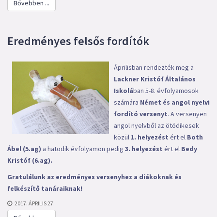
Bővebben ...
Eredményes felsős fordítók
Áprilisban rendezték meg a
Lackner Kristóf Általános
Iskolá
ban 5-8. évfolyamosok
számára
Német és angol nyelvi
fordító versenyt
. A versenyen
angol nyelvből az ötödikesek
közül
1. helyezést
ért el
Both
Ábel (5.ag)
a hatodik évfolyamon pedig
3. helyezést
ért el
Bedy
Kristóf (6.ag).
Gratulálunk az eredményes versenyhez a diákoknak és
felkészítő tanáraiknak!
2017. ÁPRILIS 27.