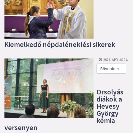
Kiemelkedő népdaléneklési sikerek
2026. ÁPRILIS 01.
Bővebben ...
Orsolyás
diákok a
Hevesy
György
kémia
versenyen