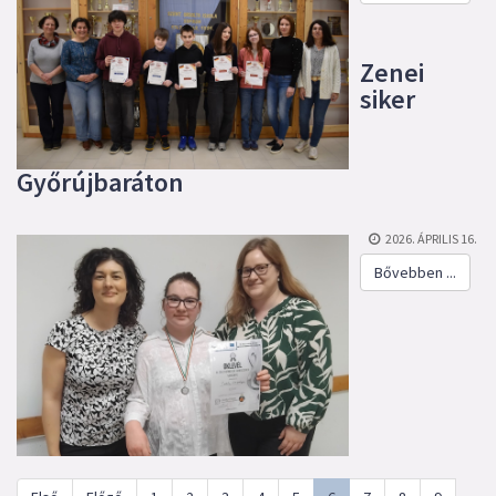
Zenei
siker
Győrújbaráton
2026. ÁPRILIS 16.
Bővebben ...