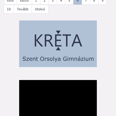
Első
Előző
1
2
3
4
5
6
7
8
9
10
Tovább
Utolsó