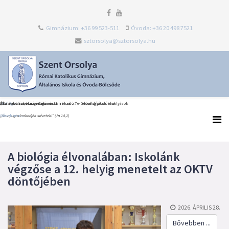
Gimnázium: +36 99 523-511
Óvoda: +36 20 498 7521
sztorsolya@sztorsolya.hu
Heti Ige
Észak-olaszországi dolce vita
Általános iskolai ballagás és tanévzáró Te Deum díjátadókkal
„Én iskolám, köszönöm most neked…” – elballagtak az orsolyások
„Ne nyugtalankodjék szívetek!” (Jn 14,1)
Bővebben...
Bővebben...
Bővebben...
A biológia élvonalában: Iskolánk
végzőse a 12. helyig menetelt az OKTV
döntőjében
2026. ÁPRILIS 28.
Bővebben ...