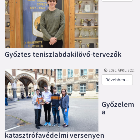
Győztes teniszlabdakilövő-tervezők
2026. ÁPRILIS 22.
Bővebben ...
Győzelem
a
katasztrófavédelmi versenyen