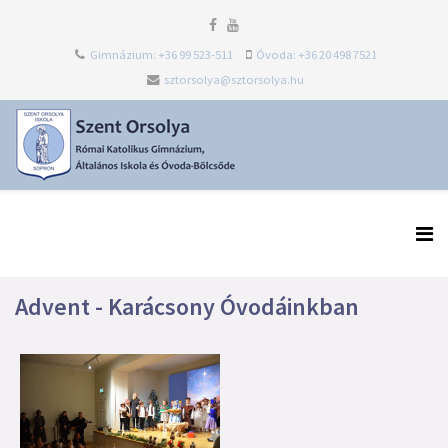
Gimnázium: +36 99 523-511
Óvoda: +36 20 498 7521
sztorsolya@sztorsolya.hu
Advent - Karácsony Óvodáinkban